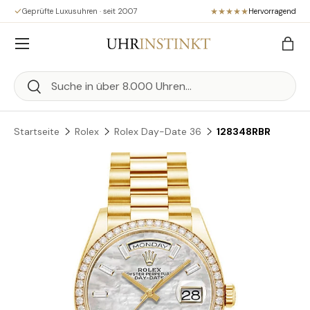
Geprüfte Luxusuhren · seit 2007
Hervorragend
Direkt zum Inhalt
Menü
Eink
Suchen
Suchen
Startseite
Rolex
Rolex Day-Date 36
128348RBR
Zu Produktinformationen springen