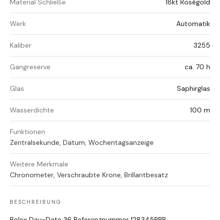
Material Schließe
18kt Roségold
Werk
Automatik
Kaliber
3255
Gangreserve
ca. 70 h
Glas
Saphirglas
Wasserdichte
100 m
Funktionen
Zentralsekunde, Datum, Wochentagsanzeige
Weitere Merkmale
Chronometer, Verschraubte Krone, Brillantbesatz
BESCHREIBUNG
Rolex Day-Date 36 Referenznummer 128345RBR