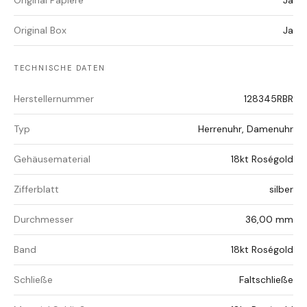
Original Papiere
Ja
Original Box
Ja
TECHNISCHE DATEN
Herstellernummer
128345RBR
Typ
Herrenuhr, Damenuhr
Gehäusematerial
18kt Roségold
Zifferblatt
silber
Durchmesser
36,00 mm
Band
18kt Roségold
Schließe
Faltschließe