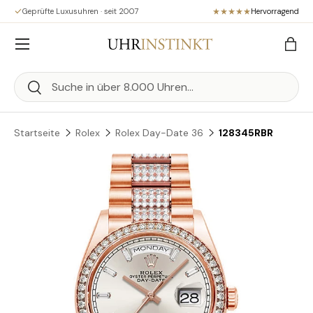
Geprüfte Luxusuhren · seit 2007
Hervorragend
Direkt zum Inhalt
Menü
Eink
Suchen
Suchen
Startseite
Rolex
Rolex Day-Date 36
128345RBR
Zu Produktinformationen springen