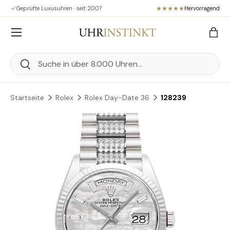
Geprüfte Luxusuhren · seit 2007
Hervorragend
Direkt zum Inhalt
Menü
Eink
Suchen
Suchen
Startseite
Rolex
Rolex Day-Date 36
128239
Zu Produktinformationen springen