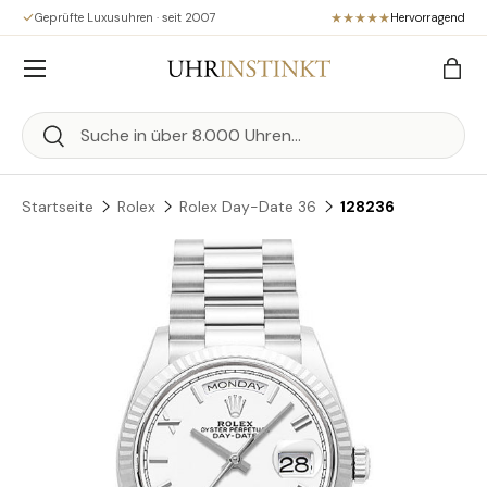
Geprüfte Luxusuhren · seit 2007
Hervorragend
Direkt zum Inhalt
Menü
Eink
Suchen
Suchen
Startseite
Rolex
Rolex Day-Date 36
128236
Zu Produktinformationen springen