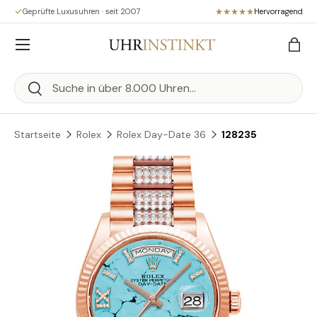
Geprüfte Luxusuhren · seit 2007
Hervorragend
Direkt zum Inhalt
Menü
Eink
Suchen
Suchen
Startseite
Rolex
Rolex Day-Date 36
128235
Zu Produktinformationen springen