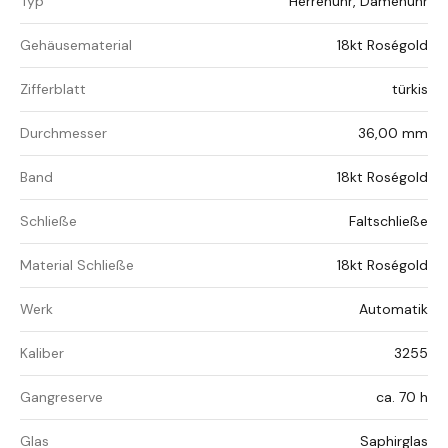
Typ
Herrenuhr, Damenuhr
Gehäusematerial
18kt Roségold
Zifferblatt
türkis
Durchmesser
36,00 mm
Band
18kt Roségold
Schließe
Faltschließe
Material Schließe
18kt Roségold
Werk
Automatik
Kaliber
3255
Gangreserve
ca. 70 h
Glas
Saphirglas