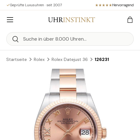
Geprüfte Luxusuhren · seit 2007
Hervorragend
Direkt zum Inhalt
Menü
Eink
Suchen
Suchen
Startseite
Rolex
Rolex Datejust 36
126231
Zu Produktinformationen springen