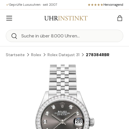
Geprüfte Luxusuhren · seit 2007
Hervorragend
Direkt zum Inhalt
Menü
Eink
Suchen
Suchen
Startseite
Rolex
Rolex Datejust 31
278384RBR
Zu Produktinformationen springen