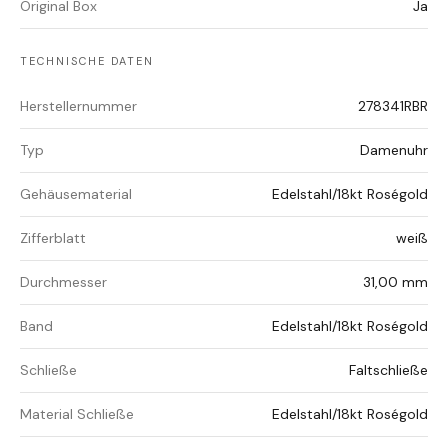
Original Box
Ja
TECHNISCHE DATEN
Herstellernummer
278341RBR
Typ
Damenuhr
Gehäusematerial
Edelstahl/18kt Roségold
Zifferblatt
weiß
Durchmesser
31,00 mm
Band
Edelstahl/18kt Roségold
Schließe
Faltschließe
Material Schließe
Edelstahl/18kt Roségold