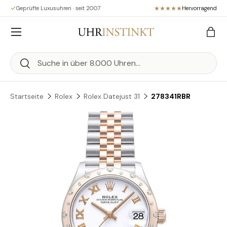
Geprüfte Luxusuhren · seit 2007
Hervorragend
Direkt zum Inhalt
Menü
Eink
Suchen
Suchen
Startseite
Rolex
Rolex Datejust 31
278341RBR
Zu Produktinformationen springen