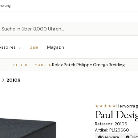
bholung
n
chen
ssoires
Sale
Magazin
Rolex
Patek Philippe
Omega
Breitling
·
·
·
BELIEBTE MARKEN
20106
★★★★★
Hervorra
Paul Desi
20106
Artikel: PL129660
Neuware
Orig