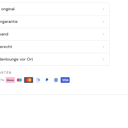
original
ergarantie
rsand
berecht
denlounge vor Ort
ARTEN