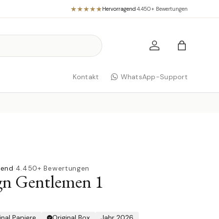
Hervorragend
·
4.450+ Bewertungen
Einloggen
Einkaufst
Kontakt
WhatsApp-Support
gend
·
4.450+ Bewertungen
gn Gentlemen 1
inal Papiere
Original Box
Jahr 2026