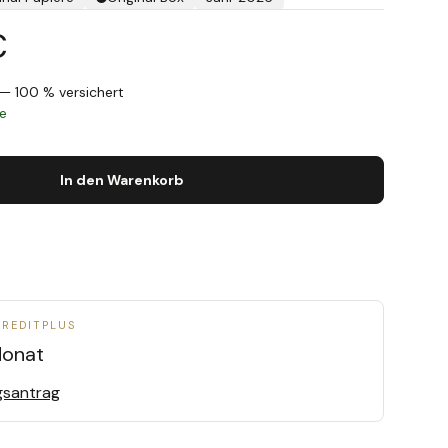
€
— 100 % versichert
ge
In den Warenkorb
CREDITPLUS
onat
gsantrag