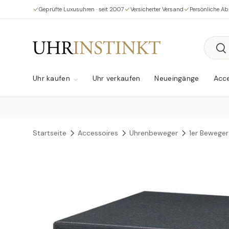
Geprüfte Luxusuhren · seit 2007
Versicherter Versand
Persönliche A
Direkt zum Inhalt
Suche
Su
Uhr kaufen
Uhr verkaufen
Neueingänge
Acce
Startseite
Accessoires
Uhrenbeweger
1er Beweger
Zu Produktinformationen springen