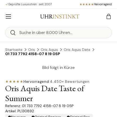
Geprüfte Luxusuhren · seit 2007
Hervorragend
Direkt zum Inhalt
Menü
Eink
Suchen
Suchen
Startseite
Oris
Oris Aquis
Oris Aquis Date
01 733 7792 4158-07 8 19 05P
Bild folgt in Kürze
★★★★★
Hervorragend
·
4.450+ Bewertungen
Oris Aquis Date Taste of
Summer
01 733 7792 4158-07 8 19 05P
Artikel: PL130892