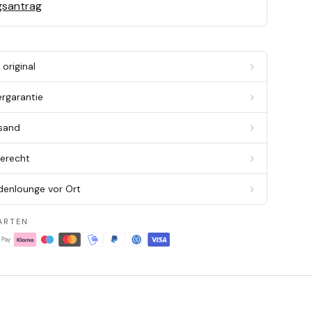
gsantrag
original
ergarantie
rsand
berecht
denlounge vor Ort
ARTEN