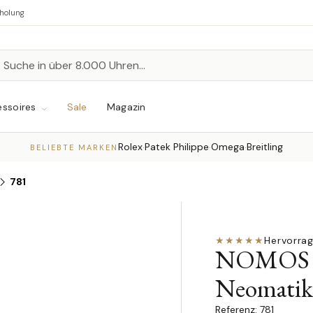
bholung
n
chen
ssoires
Sale
Magazin
Rolex
Patek Philippe
Omega
Breitling
·
·
·
BELIEBTE MARKEN
781
★★★★★
Hervorra
NOMOS Gl
Neomatik
781