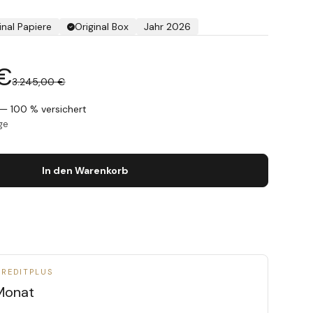
inal Papiere
Original Box
Jahr 2026
 €
3.245,00 €
— 100 % versichert
ge
In den Warenkorb
CREDITPLUS
Monat