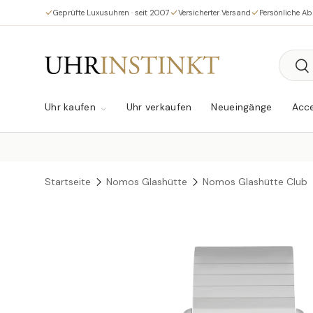
Geprüfte Luxusuhren · seit 2007
Versicherter Versand
Persönliche A
Direkt zum Inhalt
Suche
Su
Uhr kaufen
Uhr verkaufen
Neueingänge
Acce
Startseite
Nomos Glashütte
Nomos Glashütte Club
Zu Produktinformationen springen