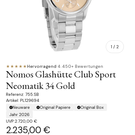
von
1
/
2
★★★★★
Hervorragend
·
4.450+ Bewertungen
Nomos Glashütte Club Sport
Neomatik 34 Gold
755.SB
Artikel: PL129694
Neuware
Original Papiere
Original Box
Jahr 2026
UVP:
2.720,00 €
2.235,00 €