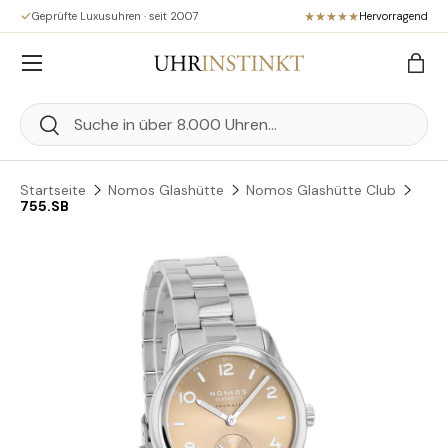
Geprüfte Luxusuhren · seit 2007
Hervorragend
Direkt zum Inhalt
Menü
Eink
Suchen
Suchen
Startseite
Nomos Glashütte
Nomos Glashütte Club
755.SB
Zu Produktinformationen springen