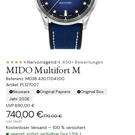
★★★★★
Hervorragend
·
4.450+ Bewertungen
MIDO Multifort M
M038.430.17.041.00
Artikel: PL127007
Neuware
Original Papiere
Original Box
Jahr 2026
UVP:
890,00 €
740,00 €
770,00 €
inkl. MwSt.
Kostenloser Versand — 100 % versichert
Lagernd, sofort verfügbar (nur 1 Stk.)