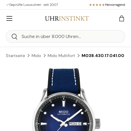
Geprüfte Luxusuhren · seit 2007
Hervorragend
Direkt zum Inhalt
Menü
Eink
Suchen
Suchen
Startseite
Mido
Mido Multifort
M038.430.17.041.00
Zu Produktinformationen springen