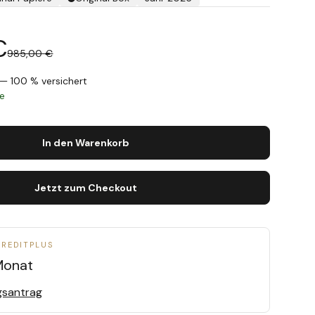
€
985,00 €
— 100 % versichert
ge
In den Warenkorb
Jetzt zum Checkout
CREDITPLUS
Monat
gsantrag