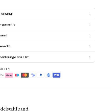
original
ergarantie
rsand
berecht
denlounge vor Ort
ARTEN
delstahlband