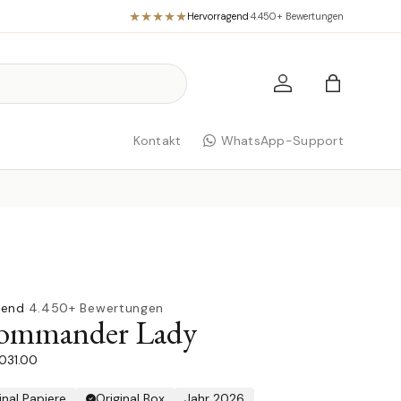
Hervorragend
·
4.450+ Bewertungen
Einloggen
Einkaufst
Kontakt
WhatsApp-Support
gend
·
4.450+ Bewertungen
mmander Lady
.031.00
inal Papiere
Original Box
Jahr 2026