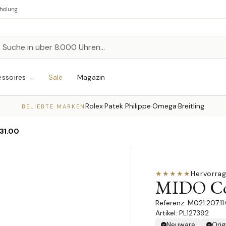
bholung
n
chen
ssoires
Sale
Magazin
Rolex
Patek Philippe
Omega
Breitling
·
·
·
BELIEBTE MARKEN
031.00
★★★★★
Hervorra
MIDO Co
M021.207.11
Artikel: PL127392
Neuware
Orig