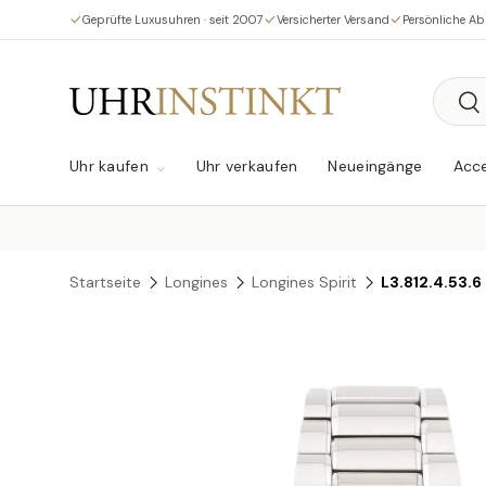
Geprüfte Luxusuhren · seit 2007
Versicherter Versand
Persönliche A
Direkt zum Inhalt
Suche
Su
Uhr kaufen
Uhr verkaufen
Neueingänge
Acce
Startseite
Longines
Longines Spirit
L3.812.4.53.6
Zu Produktinformationen springen