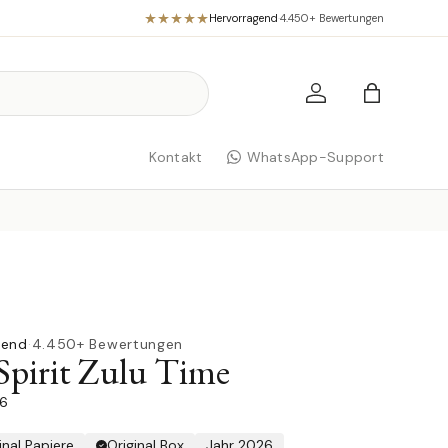
Hervorragend
·
4.450+ Bewertungen
Einloggen
Einkaufst
Kontakt
WhatsApp-Support
gend
·
4.450+ Bewertungen
Spirit Zulu Time
.6
inal Papiere
Original Box
Jahr 2026