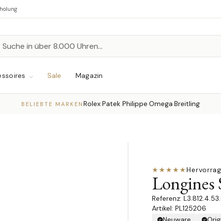
bholung
n
chen
ssoires
Sale
Magazin
Rolex
Patek Philippe
Omega
Breitling
·
·
·
BELIEBTE MARKEN
★★★★★
Hervorra
Longines 
L3.812.4.53
Artikel: PL125206
Neuware
Orig