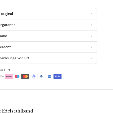
original
ergarantie
rsand
berecht
denlounge vor Ort
ARTEN
t Edelstahlband