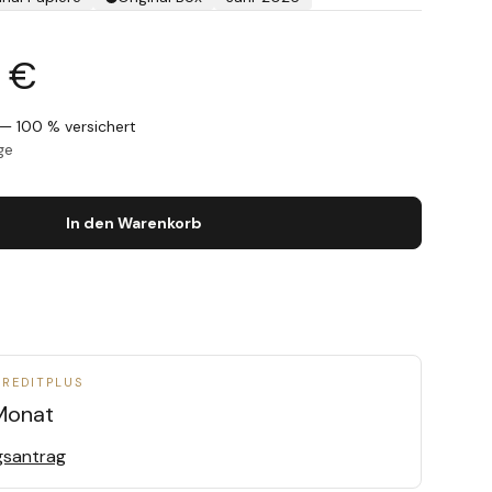
 €
— 100 % versichert
ge
In den Warenkorb
CREDITPLUS
Monat
gsantrag