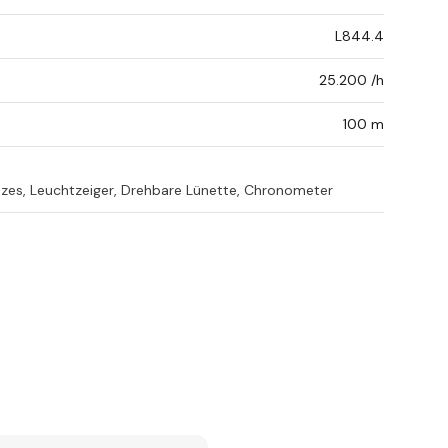
L844.4
25.200 /h
100 m
izes, Leuchtzeiger, Drehbare Lünette, Chronometer