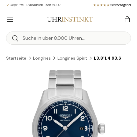
Geprüfte Luxusuhren · seit 2007
Hervorragend
Direkt zum Inhalt
Menü
Eink
Suchen
Suchen
Startseite
Longines
Longines Spirit
L3.811.4.93.6
Zu Produktinformationen springen