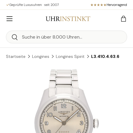
Geprüfte Luxusuhren · seit 2007
Hervorragend
Direkt zum Inhalt
Menü
Eink
Suchen
Suchen
Startseite
Longines
Longines Spirit
L3.410.4.63.6
Zu Produktinformationen springen