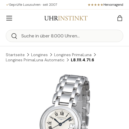
Geprüfte Luxusuhren · seit 2007
Hervorragend
Direkt zum Inhalt
Menü
Eink
Suchen
Suchen
Startseite
Longines
Longines PrimaLuna
Longines PrimaLuna Automatic
L8.111.4.71.6
Zu Produktinformationen springen