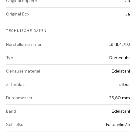
Original Papiere
Ja
Original Box
Ja
TECHNISCHE DATEN
Herstellernummer
L8.111.4.71.6
Typ
Damenuhr
Gehäusematerial
Edelstahl
Zifferblatt
silber
Durchmesser
26,50 mm
Band
Edelstahl
Schließe
Faltschließe