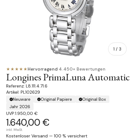
von
1
/
3
★★★★★
Hervorragend
·
4.450+ Bewertungen
Longines PrimaLuna Automatic
L8.111.4.71.6
Artikel: PL102629
Neuware
Original Papiere
Original Box
Jahr 2026
UVP:
1.950,00 €
1.640,00 €
inkl. MwSt.
Kostenloser Versand — 100 % versichert