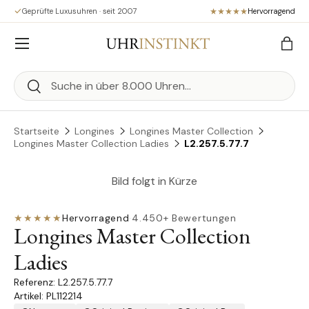
Geprüfte Luxusuhren · seit 2007
Hervorragend
Direkt zum Inhalt
Menü
Eink
Suchen
Suchen
Startseite
Longines
Longines Master Collection
Longines Master Collection Ladies
L2.257.5.77.7
Bild folgt in Kürze
★★★★★
Hervorragend
·
4.450+ Bewertungen
Longines Master Collection
Ladies
L2.257.5.77.7
Artikel: PL112214