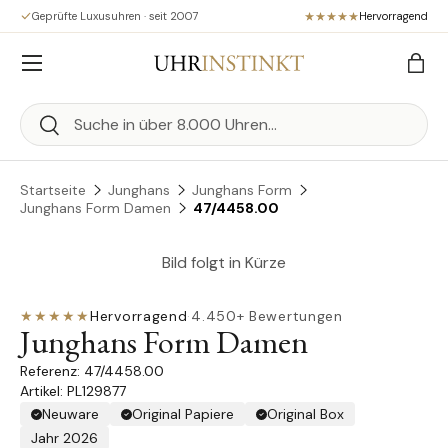
Geprüfte Luxusuhren · seit 2007
Hervorragend
Direkt zum Inhalt
Menü
Eink
Suchen
Suchen
Startseite
Junghans
Junghans Form
Junghans Form Damen
47/4458.00
Bild folgt in Kürze
★★★★★
Hervorragend
·
4.450+ Bewertungen
Junghans Form Damen
47/4458.00
Artikel: PL129877
Neuware
Original Papiere
Original Box
Jahr 2026