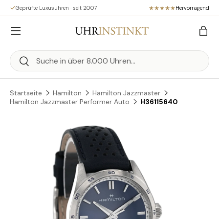
Geprüfte Luxusuhren · seit 2007
Hervorragend
Direkt zum Inhalt
Menü
Eink
Suchen
Suchen
Startseite
Hamilton
Hamilton Jazzmaster
Hamilton Jazzmaster Performer Auto
H36115640
Zu Produktinformationen springen