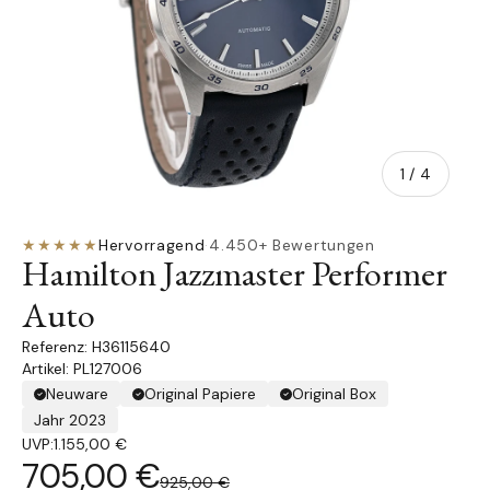
von
1
/
4
★★★★★
Hervorragend
·
4.450+ Bewertungen
Hamilton Jazzmaster Performer
Auto
H36115640
Artikel: PL127006
Neuware
Original Papiere
Original Box
Jahr 2023
UVP:
1.155,00 €
705,00 €
925,00 €