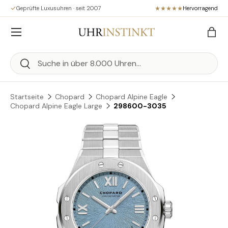
Geprüfte Luxusuhren · seit 2007
Hervorragend
Direkt zum Inhalt
Menü
Eink
Suchen
Suchen
Startseite
Chopard
Chopard Alpine Eagle
Chopard Alpine Eagle Large
298600-3035
Zu Produktinformationen springen