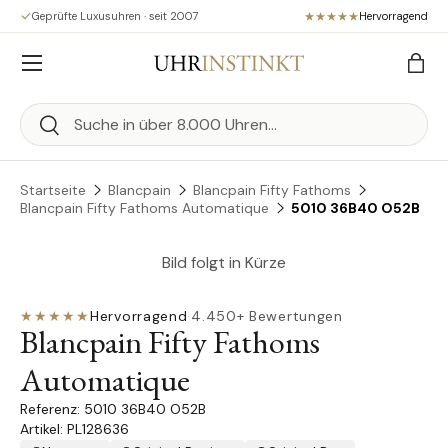
Geprüfte Luxusuhren · seit 2007
Hervorragend
Direkt zum Inhalt
Menü
Eink
Suchen
Suchen
Startseite
Blancpain
Blancpain Fifty Fathoms
Blancpain Fifty Fathoms Automatique
5010 36B40 O52B
Bild folgt in Kürze
★★★★★
Hervorragend
·
4.450+ Bewertungen
Blancpain Fifty Fathoms
Automatique
5010 36B40 O52B
Artikel: PL128636