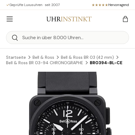
Geprüfte Luxusuhren · seit 2007
Hervorragend
Direkt zum Inhalt
Menü
Eink
Suchen
Suchen
Startseite
Bell & Ross
Bell & Ross BR 03 (42 mm)
Bell & Ross BR 03-94 CHRONOGRAPHE
BR0394-BL-CE
Zu Produktinformationen springen