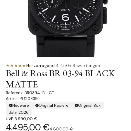
★★★★★
Hervorragend
·
4.450+ Bewertungen
Bell & Ross BR 03-94 BLACK
MATTE
BR0394-BL-CE
Artikel: PL120339
Neuware
Original Papiere
Original Box
Jahr 2026
UVP:
5.990,00 €
4.495,00 €
4.800,00 €