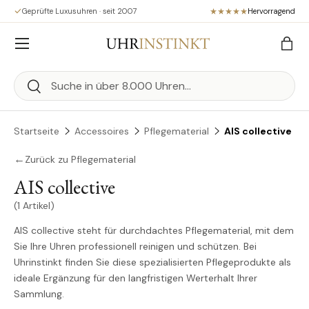
Geprüfte Luxusuhren · seit 2007
Hervorragend
Direkt zum Inhalt
Menü
Eink
Suchen
Suchen
Startseite
Accessoires
Pflegematerial
AIS collective
←
Zurück zu Pflegematerial
AIS collective
(1 Artikel)
AIS collective steht für durchdachtes Pflegematerial, mit dem
Sie Ihre Uhren professionell reinigen und schützen. Bei
Uhrinstinkt finden Sie diese spezialisierten Pflegeprodukte als
ideale Ergänzung für den langfristigen Werterhalt Ihrer
Sammlung.