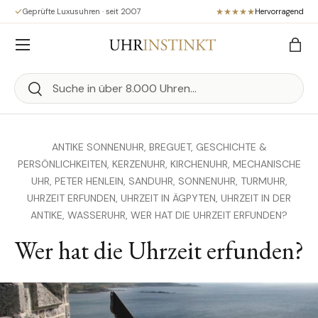
Geprüfte Luxusuhren · seit 2007
Hervorragend
Direkt zum Inhalt
Menü
Eink
Suchen
Suchen
ANTIKE SONNENUHR,
BREGUET,
GESCHICHTE &
PERSÖNLICHKEITEN,
KERZENUHR,
KIRCHENUHR,
MECHANISCHE
UHR,
PETER HENLEIN,
SANDUHR,
SONNENUHR,
TURMUHR,
UHRZEIT ERFUNDEN,
UHRZEIT IN ÄGPYTEN,
UHRZEIT IN DER
ANTIKE,
WASSERUHR,
WER HAT DIE UHRZEIT ERFUNDEN?
Wer hat die Uhrzeit erfunden?