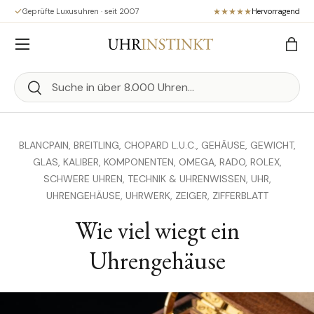
Geprüfte Luxusuhren · seit 2007
Hervorragend
Direkt zum Inhalt
Menü
Eink
Suchen
Suchen
BLANCPAIN,
BREITLING,
CHOPARD L.U.C.,
GEHÄUSE,
GEWICHT,
GLAS,
KALIBER,
KOMPONENTEN,
OMEGA,
RADO,
ROLEX,
SCHWERE UHREN,
TECHNIK & UHRENWISSEN,
UHR,
UHRENGEHÄUSE,
UHRWERK,
ZEIGER,
ZIFFERBLATT
Wie viel wiegt ein
Uhrengehäuse