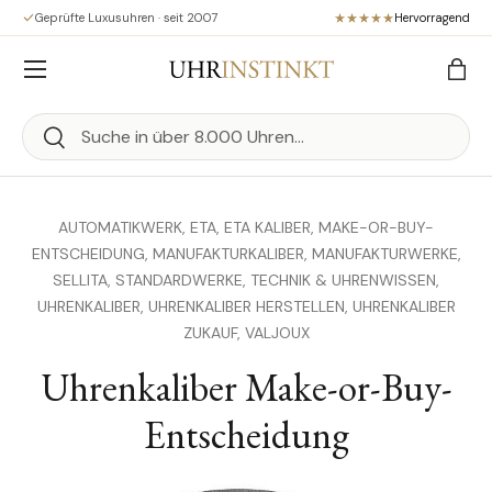
Geprüfte Luxusuhren · seit 2007
Hervorragend
Direkt zum Inhalt
Menü
Eink
Suchen
Suchen
AUTOMATIKWERK,
ETA,
ETA KALIBER,
MAKE-OR-BUY-
ENTSCHEIDUNG,
MANUFAKTURKALIBER,
MANUFAKTURWERKE,
SELLITA,
STANDARDWERKE,
TECHNIK & UHRENWISSEN,
UHRENKALIBER,
UHRENKALIBER HERSTELLEN,
UHRENKALIBER
ZUKAUF,
VALJOUX
Uhrenkaliber Make-or-Buy-
Entscheidung