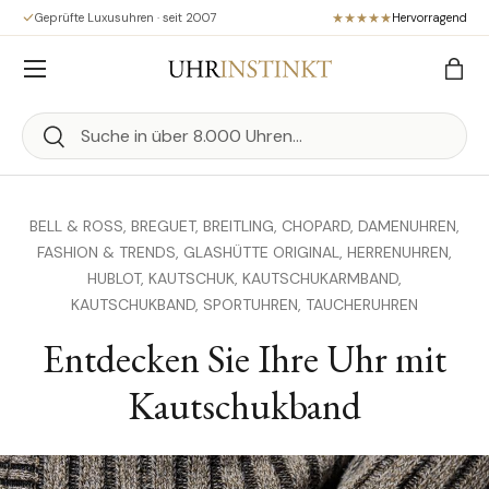
Geprüfte Luxusuhren · seit 2007
Hervorragend
Direkt zum Inhalt
Menü
Eink
Suchen
Suchen
BELL & ROSS,
BREGUET,
BREITLING,
CHOPARD,
DAMENUHREN,
FASHION & TRENDS,
GLASHÜTTE ORIGINAL,
HERRENUHREN,
HUBLOT,
KAUTSCHUK,
KAUTSCHUKARMBAND,
KAUTSCHUKBAND,
SPORTUHREN,
TAUCHERUHREN
Entdecken Sie Ihre Uhr mit
Kautschukband