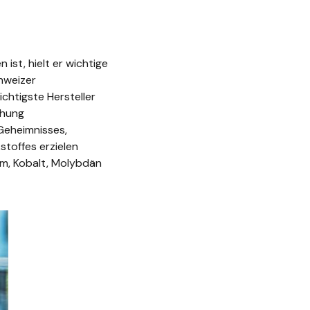
st, hielt er wichtige
hweizer
chtigste Hersteller
chung
Geheimnisses,
toffes erzielen
ium, Kobalt, Molybdän