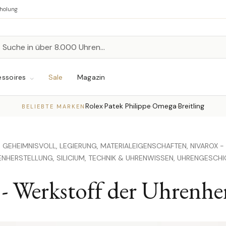
bholung
n
chen
ssoires
Sale
Magazin
Rolex
Patek Philippe
Omega
Breitling
·
·
·
BELIEBTE MARKEN
,
GEHEIMNISVOLL,
LEGIERUNG,
MATERIALEIGENSCHAFTEN,
NIVAROX -
ENHERSTELLUNG,
SILICIUM,
TECHNIK & UHRENWISSEN,
UHRENGESCHI
- Werkstoff der Uhrenhe