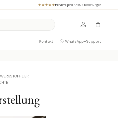
Hervorragend
·
4.450+ Bewertungen
Einloggen
Einkaufst
Kontakt
WhatsApp-Support
 WERKSTOFF DER
CHTE
rstellung