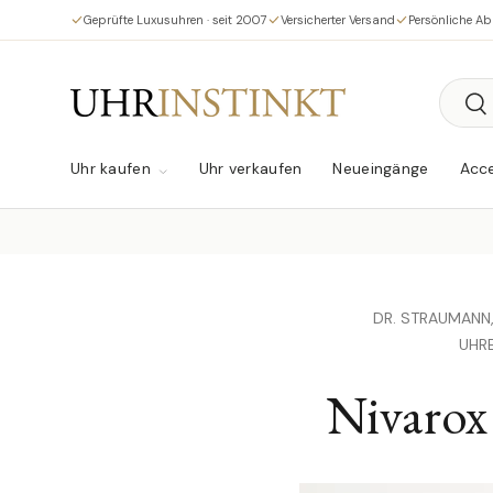
Geprüfte Luxusuhren · seit 2007
Versicherter Versand
Persönliche A
Direkt zum Inhalt
Suche
Su
Uhr kaufen
Uhr verkaufen
Neueingänge
Acce
DR. STRAUMANN
UHR
Nivarox 