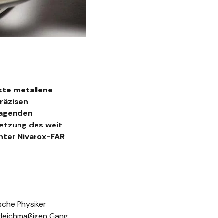
ste metallene
präzisen
ragenden
setzung des weit
chter
Nivarox
-FAR
sche Physiker
 gleichmäßigen Gang