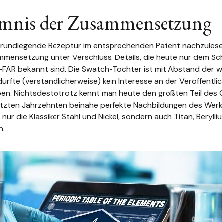
imnis der Zusammensetzung
undlegende Rezeptur im entsprechenden Patent nachzulesen i
mmensetzung unter Verschluss. Details, die heute nur dem Sc
-FAR bekannt sind. Die Swatch-Tochter ist mit Abstand der wi
dürfte (verständlicherweise) kein Interesse an der Veröffentli
en. Nichtsdestotrotz kennt man heute den größten Teil des 
etzten Jahrzehnten beinahe perfekte Nachbildungen des Werks
 nur die Klassiker Stahl und Nickel, sondern auch Titan, Beryll
n.