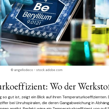
© angellodeco - stock.adobe.com
rkoeffizient: Wo der Werksto
o gut ist, zeigt ein Blick auf ihren Temperaturkoeffizienten. 
ziffer bei Unruhspiralen, die deren Gangabweichung in Abhäng
n angibt. Perfekt wäre ein Temperaturkoeffizient von null S