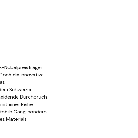
ik-Nobelpreisträger
 Doch die innovative
was
 dem Schweizer
heidende Durchbruch:
 mit einer Reihe
stabile Gang, sondern
es Materials