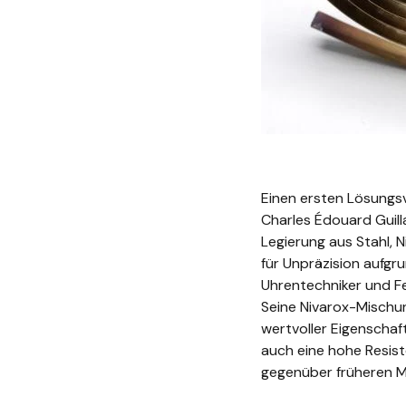
Einen ersten Lösungsv
Charles Édouard Guil
Legierung aus Stahl, N
für
Unpräzision
aufgru
Uhrentechniker und F
Seine
Nivarox
-M
ischu
wertvoller Eigenschaf
auch eine hohe Resis
gegenüber früheren 