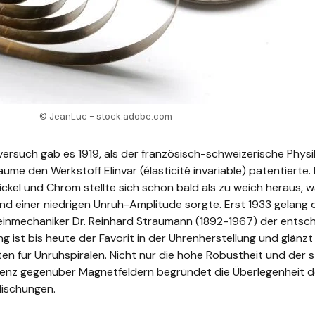
© JeanLuc - stock.adobe.com
ersuch gab es 1919, als der französisch-schweizerische Phys
laume den Werkstoff
Elinvar
(
élasticité
invariable) patentierte.
ickel und Chrom stellte sich schon bald als zu weich heraus, 
nd einer niedrigen Unruh-Amplitude sorgte. Erst 1933 gelang
einmechaniker Dr. Reinhard Straumann (1892-1967) der entsc
ng ist bis heute der Favorit in der Uhrenherstellung und glänzt
ten für Unruhspiralen. Nicht nur die hohe Robustheit und der 
tenz gegenüber Magnetfeldern begründet die Überlegenheit d
Mischungen.