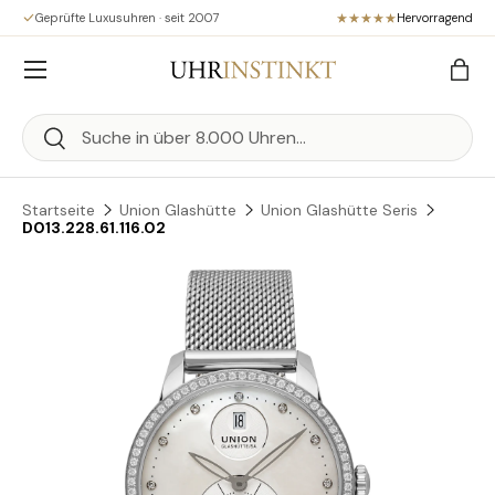
Geprüfte Luxusuhren · seit 2007
Hervorragend
Direkt zum Inhalt
Menü
Eink
Suchen
Suchen
Startseite
Union Glashütte
Union Glashütte Seris
D013.228.61.116.02
Zu Produktinformationen springen