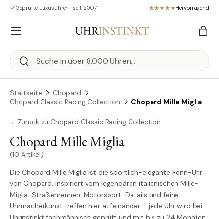
Geprüfte Luxusuhren · seit 2007
Hervorragend
Direkt zum Inhalt
Menü
Eink
Suchen
Suchen
Startseite
Chopard
Chopard Classic Racing Collection
Chopard Mille Miglia
←
Zurück zu Chopard Classic Racing Collection
Chopard Mille Miglia
(10 Artikel)
Die Chopard Mille Miglia ist die sportlich-elegante Renn-Uhr
von Chopard, inspiriert vom legendären italienischen Mille-
Miglia-Straßenrennen. Motorsport-Details und feine
Uhrmacherkunst treffen hier aufeinander – jede Uhr wird bei
Uhrinstinkt fachmännisch geprüft und mit bis zu 24 Monaten