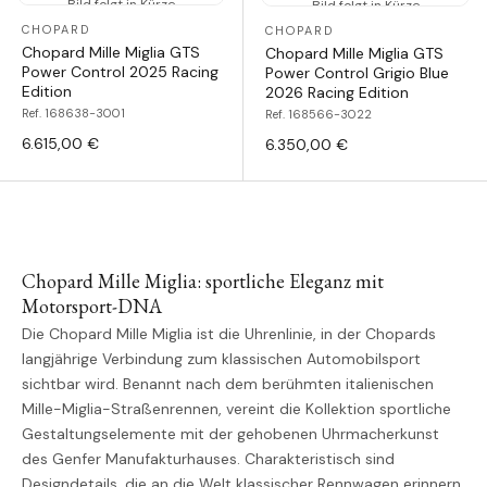
Bild folgt in Kürze
Bild folgt in Kürze
CHOPARD
CHOPARD
Chopard Mille Miglia GTS
Chopard Mille Miglia GTS
Power Control 2025 Racing
Power Control Grigio Blue
Edition
2026 Racing Edition
Ref. 168638-3001
Ref. 168566-3022
6.615,00 €
6.350,00 €
Chopard Mille Miglia: sportliche Eleganz mit
Motorsport-DNA
Die Chopard Mille Miglia ist die Uhrenlinie, in der Chopards
langjährige Verbindung zum klassischen Automobilsport
sichtbar wird. Benannt nach dem berühmten italienischen
Mille-Miglia-Straßenrennen, vereint die Kollektion sportliche
Gestaltungselemente mit der gehobenen Uhrmacherkunst
des Genfer Manufakturhauses. Charakteristisch sind
Designdetails, die an die Welt klassischer Rennwagen erinnern,