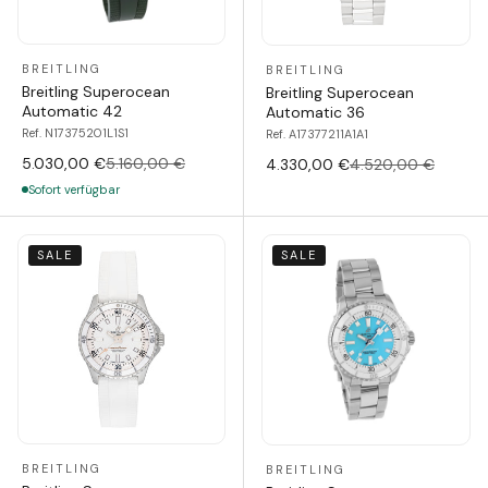
BREITLING
BREITLING
Breitling Superocean
Breitling Superocean
Automatic 42
Automatic 36
Ref. N17375201L1S1
Ref. A17377211A1A1
5.030,00 €
5.160,00 €
4.330,00 €
4.520,00 €
Sofort verfügbar
SALE
SALE
BREITLING
BREITLING