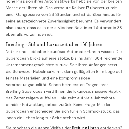
hohe Präzision ihres Automatikwerks hebt sie von der breiten
Masse der Uhren ab. Das verbaute Kaliber 17 überzeugt mit
einer Gangreserve von 38 Stunden und ist darüber hinaus für
seine ausgezeichnete Zuverlässigkeit berühmt. Es verwundert
also kaum, dass es in der stylischen Navitimer 1 Automatic 38
ebenfalls vorzufinden ist.
Breitling - Stil und Luxus seit über 130 Jahren
Nutzer und Liebhaber luxuriöser Automatik-Uhren wissen: Die
Superocean blickt auf eine stolze, bis ins Jahr 1884 reichende
Unternehmensgeschichte zurück. Seit ihren Anfängen setzt
die Schweizer Nobelmarke mit dem geflügelten B im Logo auf
feinste Materialien und eine kompromisslose
Verarbeitungsqualität. Schon beim ersten Tragen Ihrer
Breitling Superocean wird Ihnen die luxuriöse, massive Haptik
des Zeitanzeigers auffallen – sie geht auf viele Jahrzehnte
penibler Entwicklungsarbeit zurück. Keine Frage: Mit der
Superocean entscheiden Sie sich für ein Schmuckstück, das
Ihnen ein Leben lang zur Seite stehen wird.
Sie möchten die ganze Vielfalt der
Breitling Uhren
entdecken?