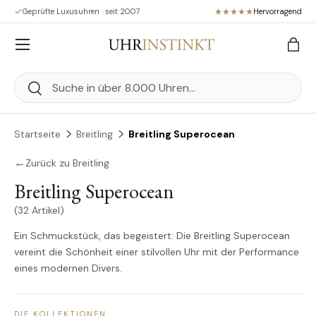
Geprüfte Luxusuhren · seit 2007
Hervorragend
Direkt zum Inhalt
Menü
Eink
Suchen
Suchen
Startseite
Breitling
Breitling Superocean
←
Zurück zu Breitling
Breitling Superocean
(32 Artikel)
Ein Schmuckstück, das begeistert: Die Breitling Superocean
vereint die Schönheit einer stilvollen Uhr mit der Performance
eines modernen Divers.
DIE KOLLEKTIONEN