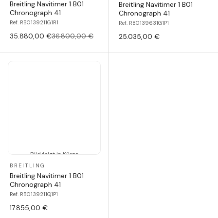
Breitling Navitimer 1 B01
Breitling Navitimer 1 B01
Chronograph 41
Chronograph 41
Ref. RB0139211G1R1
Ref. RB0139631G1P1
35.880,00 €
36.800,00 €
25.035,00 €
Bild folgt in Kürze
BREITLING
Breitling Navitimer 1 B01
Chronograph 41
Ref. RB0139211Q1P1
17.855,00 €