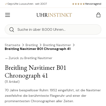
Geprüfte Luxusuhren · seit 2007
Hervorragend
Direkt zum Inhalt
Menü
Eink
Suchen
Suchen
Startseite
Breitling
Breitling Navitimer
Breitling Navitimer B01 Chronograph 41
←
Zurück zu Breitling Navitimer
Breitling Navitimer B01
Chronograph 41
(11 Artikel)
70 Jahre beispielloser Ruhm: 1952 eingeführt, ist die Navitimer
zweifelsfrei die berühmteste Fliegeruhr und einer der
prominentesten Chronographen aller Zeiten.