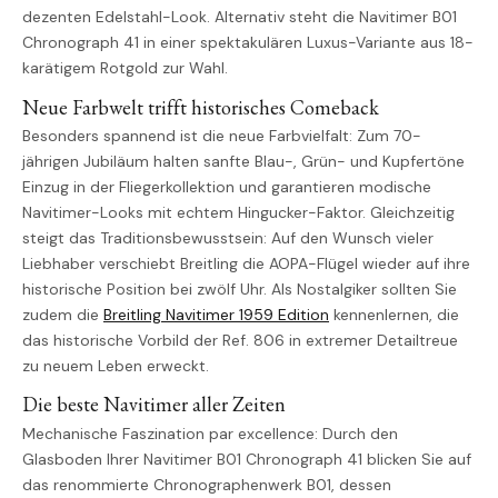
dezenten Edelstahl-Look. Alternativ steht die Navitimer B01
Chronograph 41 in einer spektakulären Luxus-Variante aus 18-
karätigem Rotgold zur Wahl.
Neue Farbwelt trifft historisches Comeback
Besonders spannend ist die neue Farbvielfalt: Zum 70-
jährigen Jubiläum halten sanfte Blau-, Grün- und Kupfertöne
Einzug in der Fliegerkollektion und garantieren modische
Navitimer-Looks mit echtem Hingucker-Faktor. Gleichzeitig
steigt das Traditionsbewusstsein: Auf den Wunsch vieler
Liebhaber verschiebt Breitling die AOPA-Flügel wieder auf ihre
historische Position bei zwölf Uhr. Als Nostalgiker sollten Sie
zudem die
Breitling Navitimer 1959 Edition
kennenlernen, die
das historische Vorbild der Ref. 806 in extremer Detailtreue
zu neuem Leben erweckt.
Die beste Navitimer aller Zeiten
Mechanische Faszination par excellence: Durch den
Glasboden Ihrer Navitimer B01 Chronograph 41 blicken Sie auf
das renommierte Chronographenwerk B01, dessen