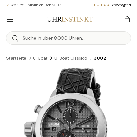
Geprüfte Luxusuhren · seit 2007
Hervorragend
Direkt zum Inhalt
Menü
Eink
Suchen
Suchen
Startseite
U-Boat
U-Boat Classico
3002
Zu Produktinformationen springen