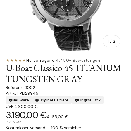
von
1
/
2
★★★★★
Hervorragend
·
4.450+ Bewertungen
U-Boat Classico 45 TITANIUM
TUNGSTEN GRAY
3002
Artikel: PL129945
Neuware
Original Papiere
Original Box
UVP:
4.900,00 €
3.190,00 €
4.165,00 €
inkl. MwSt.
Kostenloser Versand — 100 % versichert