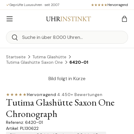
Geprüfte Luxusuhren · seit 2007
Hervorragend
Direkt zum Inhalt
Menü
Eink
Suchen
Suchen
Startseite
Tutima Glashütte
Tutima Glashütte Saxon One
6420-01
Bild folgt in Kürze
★★★★★
Hervorragend
·
4.450+ Bewertungen
Tutima Glashütte Saxon One
Chronograph
6420-01
Artikel: PL130622