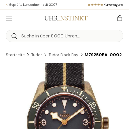
Geprüfte Luxusuhren · seit 2007
Hervorragend
Direkt zum Inhalt
Menü
Eink
Suchen
Suchen
Startseite
Tudor
Tudor Black Bay
M79250BA-0002
Zu Produktinformationen springen