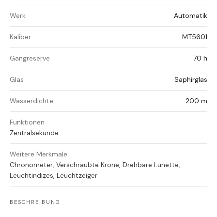
Werk
Automatik
Kaliber
MT5601
Gangreserve
70 h
Glas
Saphirglas
Wasserdichte
200 m
Funktionen
Zentralsekunde
Weitere Merkmale
Chronometer, Verschraubte Krone, Drehbare Lünette,
Leuchtindizes, Leuchtzeiger
BESCHREIBUNG