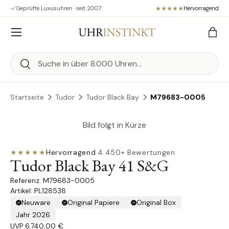
Geprüfte Luxusuhren · seit 2007
Hervorragend
Direkt zum Inhalt
Menü
Eink
Suchen
Suchen
Startseite
Tudor
Tudor Black Bay
M79683-0005
Bild folgt in Kürze
★★★★★
Hervorragend
·
4.450+ Bewertungen
Tudor Black Bay 41 S&G
M79683-0005
Artikel: PL128538
Neuware
Original Papiere
Original Box
Jahr 2026
UVP:
6.740,00 €