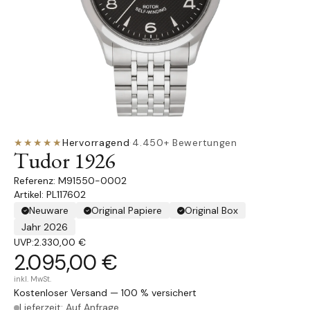
★★★★★
Hervorragend
·
4.450+ Bewertungen
Tudor 1926
M91550-0002
Artikel: PL117602
Neuware
Original Papiere
Original Box
Jahr 2026
UVP:
2.330,00 €
2.095,00 €
inkl. MwSt.
Kostenloser Versand — 100 % versichert
Lieferzeit: Auf Anfrage