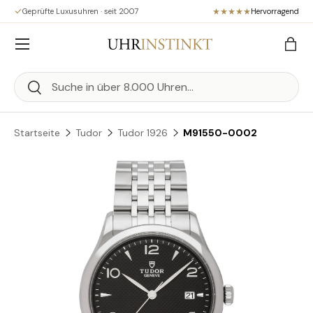
Geprüfte Luxusuhren · seit 2007
Hervorragend
Direkt zum Inhalt
Menü
Eink
Suchen
Suchen
Startseite
Tudor
Tudor 1926
M91550-0002
Zu Produktinformationen springen