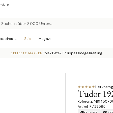
bholung
n
chen
ssoires
Sale
Magazin
Rolex
Patek Philippe
Omega
Breitling
·
·
·
BELIEBTE MARKEN
★★★★★
Hervorra
Tudor 19
M91450-0
Artikel: PL128585
Neuware
Orig