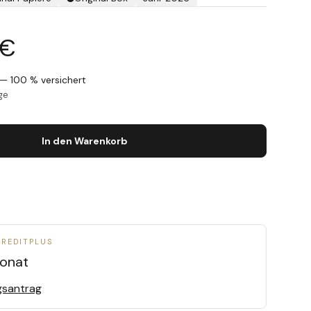
 €
— 100 % versichert
ge
In den Warenkorb
CREDITPLUS
onat
gsantrag