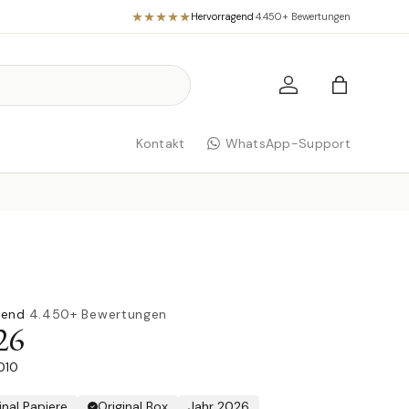
Hervorragend
·
4.450+ Bewertungen
Einloggen
Einkaufst
Kontakt
WhatsApp-Support
gend
·
4.450+ Bewertungen
26
010
inal Papiere
Original Box
Jahr 2026