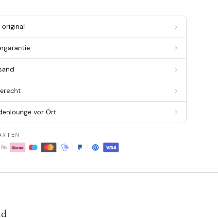
original
ergarantie
rsand
berecht
denlounge vor Ort
ARTEN
nd