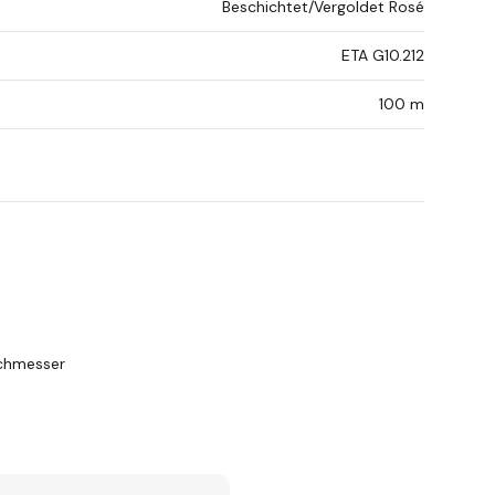
Beschichtet/Vergoldet Rosé
ETA G10.212
100 m
rchmesser