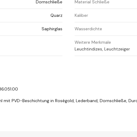
Dornschließe
Material Schließe
Quarz
Kaliber
Saphirglas
Wasserdichte
Weitere Merkmale
Leuchtindizes, Leuchtzeiger
36.051.00
hl mit PVD-Beschichtung in Roségold, Lederband, Dornschließe, Du