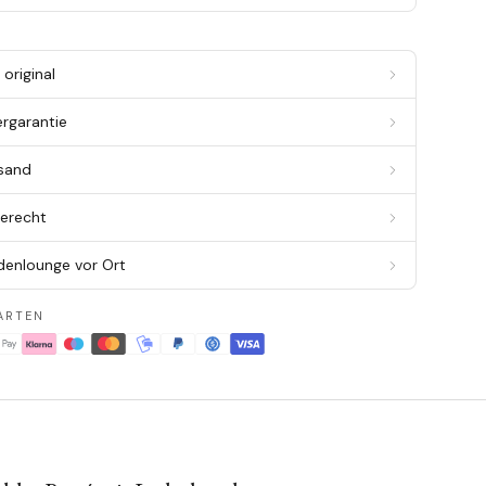
original
ergarantie
rsand
berecht
denlounge vor Ort
ARTEN