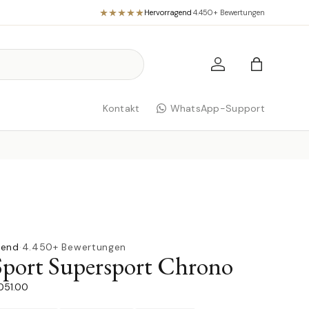
Hervorragend
·
4.450+ Bewertungen
Einloggen
Einkaufst
Kontakt
WhatsApp-Support
gend
·
4.450+ Bewertungen
Sport Supersport Chrono
.051.00