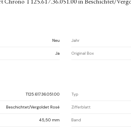
rt Chrono T125.617.36.051.00 in Beschichtet/Verg
Neu
Jahr
Ja
Original Box
T125.617.36.051.00
Typ
Beschichtet/Vergoldet Rosé
Zifferblatt
45,50 mm
Band