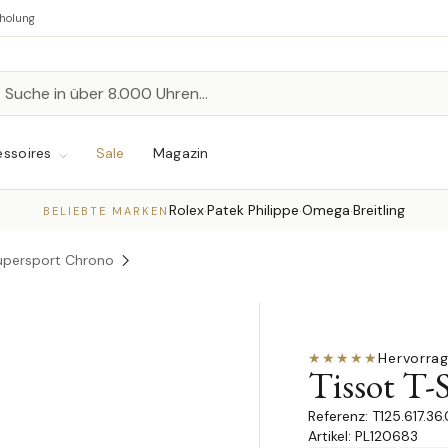
bholung
n
chen
ssoires
Sale
Magazin
Rolex
Patek Philippe
Omega
Breitling
·
·
·
BELIEBTE MARKEN
upersport Chrono
★★★★★
Hervorra
Tissot T-
T125.617.36
Artikel: PL120683