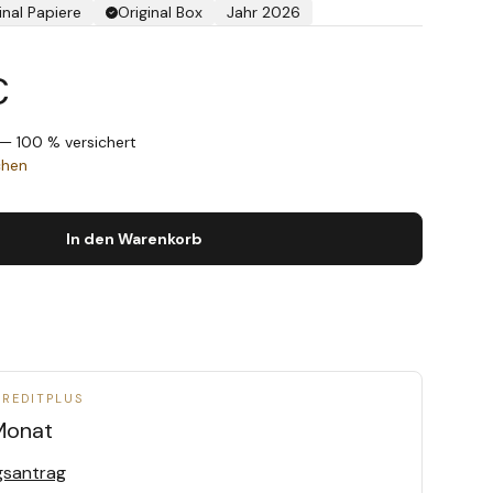
inal Papiere
Original Box
Jahr 2026
€
— 100 % versichert
chen
In den Warenkorb
CREDITPLUS
Monat
gsantrag