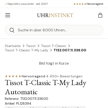
Geprüfte Luxusuhren · seit 2007
Hervorragend
Direkt zum Inhalt
Menü
Eink
Suchen
Suchen
Startseite
Tissot
Tissot T-Classic
Tissot T-Classic T-My Lady
T132.007.11.336.00
Bild folgt in Kürze
★★★★★
Hervorragend
·
4.450+ Bewertungen
Tissot T-Classic T-My Lady
Automatic
T132.007.11.336.00
Artikel: PL128394