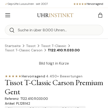
Geprüfte Luxusuhren · seit 2007
Hervorragend
Direkt zum Inhalt
Menü
Eink
Suchen
Suchen
Startseite
Tissot
Tissot T-Classic
Tissot T-Classic Carson
T122.410.11.033.00
Bild folgt in Kürze
★★★★★
Hervorragend
·
4.450+ Bewertungen
Tissot T-Classic Carson Premium
Gent
T122.410.11.033.00
Artikel: PL128142