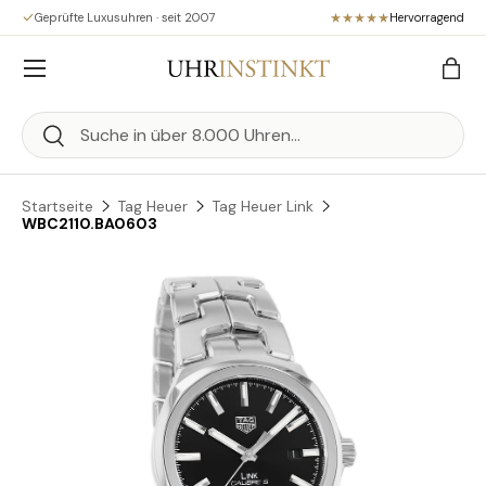
Geprüfte Luxusuhren · seit 2007
Hervorragend
Direkt zum Inhalt
Menü
Eink
Suchen
Suchen
Startseite
Tag Heuer
Tag Heuer Link
WBC2110.BA0603
Zu Produktinformationen springen