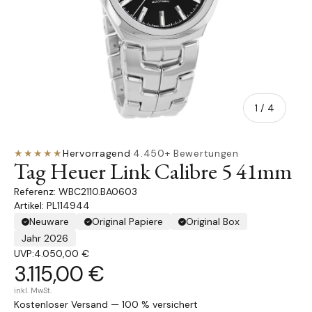
von
1
/
4
★★★★★
Hervorragend
·
4.450+ Bewertungen
Tag Heuer Link Calibre 5 41mm
WBC2110.BA0603
Artikel: PL114944
Neuware
Original Papiere
Original Box
Jahr 2026
UVP:
4.050,00 €
3.115,00 €
inkl. MwSt.
Kostenloser Versand — 100 % versichert