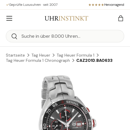
Geprüfte Luxusuhren · seit 2007
Hervorragend
Direkt zum Inhalt
Menü
Eink
Suchen
Suchen
Startseite
Tag Heuer
Tag Heuer Formula 1
Tag Heuer Formula 1 Chronograph
CAZ201D.BA0633
Zu Produktinformationen springen