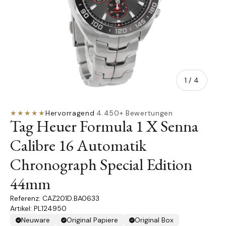
von
1
/
4
★★★★★
Hervorragend
·
4.450+ Bewertungen
Tag Heuer Formula 1 X Senna
Calibre 16 Automatik
Chronograph Special Edition
44mm
CAZ201D.BA0633
Artikel: PL124950
Neuware
Original Papiere
Original Box