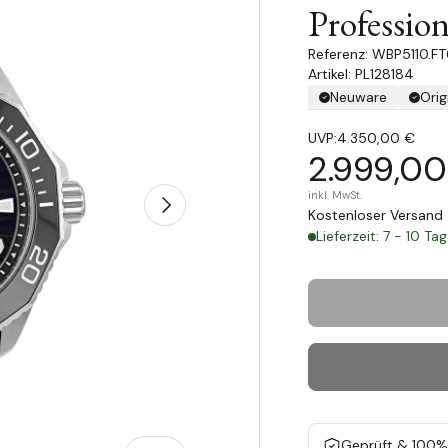
Professio
WBP5110.F
Artikel: PL128184
Neuware
Orig
UVP:
4.350,00 €
2.999,00
inkl. MwSt.
Nächste
Kostenloser Versand 
Lieferzeit: 7 - 10 Ta
Geprüft & 100% 