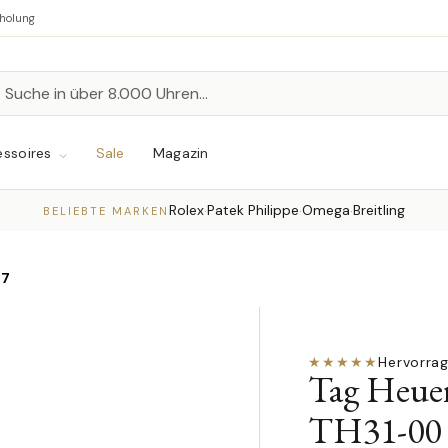
bholung
n
chen
ssoires
Sale
Magazin
Rolex
Patek Philippe
Omega
Breitling
·
·
·
BELIEBTE MARKEN
57
★★★★★
Hervorra
Tag Heuer
TH31-00