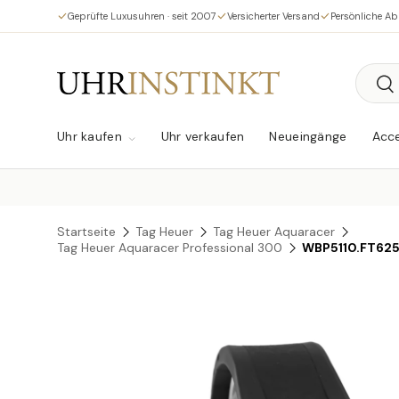
Geprüfte Luxusuhren · seit 2007
Versicherter Versand
Persönliche A
Direkt zum Inhalt
Suche
Su
Uhr kaufen
Uhr verkaufen
Neueingänge
Acce
Startseite
Tag Heuer
Tag Heuer Aquaracer
Tag Heuer Aquaracer Professional 300
WBP5110.FT62
Zu Produktinformationen springen