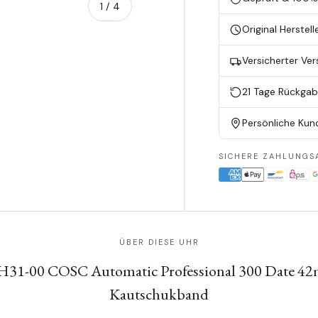
von
1
/
4
Original Herstell
en
ieansicht laden
Versicherter Ve
21 Tage Rückga
Persönliche Kun
SICHERE ZAHLUNGS
ÜBER DIESE UHR
H31-00 COSC Automatic Professional 300 Date 4
Kautschukband