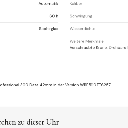
Automatik
Kaliber
80 h
Schwingung
Saphirglas
Wasserdichte
Weitere Merkmale
Verschraubte Krone, Drehbare L
ofessional 300 Date 42mm in der Version WBP5110.FT6257
echen zu dieser Uhr