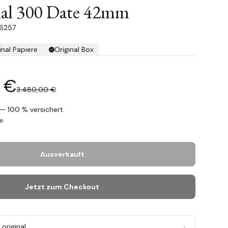
nal 300 Date 42mm
T6257
inal Papiere
Original Box
 €
3.480,00 €
— 100 % versichert
ge
Ausverkauft
Jetzt zum Checkout
original