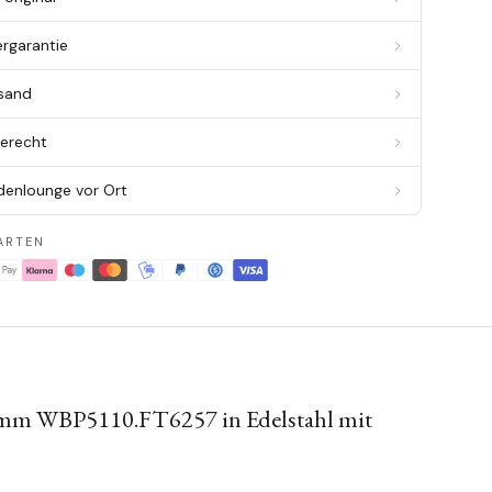
ergarantie
rsand
berecht
denlounge vor Ort
ARTEN
2mm WBP5110.FT6257 in Edelstahl mit