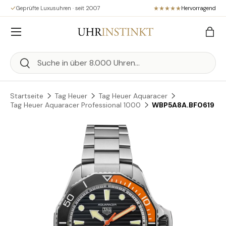
Geprüfte Luxusuhren · seit 2007
Hervorragend
Direkt zum Inhalt
Menü
Eink
Suchen
Suchen
Startseite
Tag Heuer
Tag Heuer Aquaracer
Tag Heuer Aquaracer Professional 1000
WBP5A8A.BF0619
Zu Produktinformationen springen