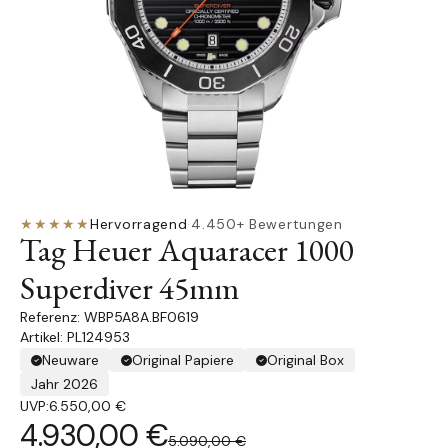
★★★★★
Hervorragend
·
4.450+ Bewertungen
Tag Heuer Aquaracer 1000
Superdiver 45mm
WBP5A8A.BF0619
Artikel: PL124953
Neuware
Original Papiere
Original Box
Jahr 2026
UVP:
6.550,00 €
4.930,00 €
5.090,00 €