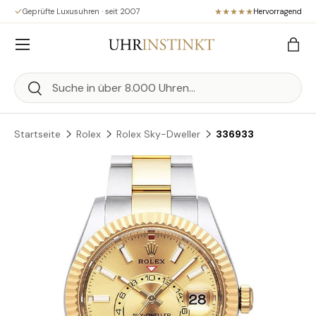
Geprüfte Luxusuhren · seit 2007
Hervorragend
Direkt zum Inhalt
Menü
Eink
Suchen
Suchen
Startseite
Rolex
Rolex Sky-Dweller
336933
Zu Produktinformationen springen