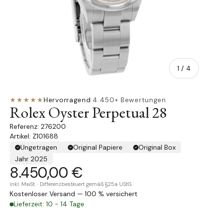
von
1
/
4
★★★★★
Hervorragend
·
4.450+ Bewertungen
Rolex Oyster Perpetual 28
276200
Artikel: Z101688
Ungetragen
Original Papiere
Original Box
Jahr 2025
8.450,00 €
inkl. MwSt. · Differenzbesteuert gemäß §25a UStG
Kostenloser Versand — 100 % versichert
Lieferzeit: 10 - 14 Tage