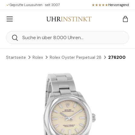
Geprüfte Luxusuhren · seit 2007
Hervorragend
Direkt zum Inhalt
Menü
Eink
Suchen
Suchen
Startseite
Rolex
Rolex Oyster Perpetual 28
276200
Zu Produktinformationen springen