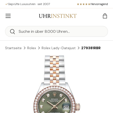
Geprüfte Luxusuhren · seit 2007
Hervorragend
Direkt zum Inhalt
Menü
Eink
Suchen
Suchen
Startseite
Rolex
Rolex Lady-Datejust
279381RBR
Zu Produktinformationen springen