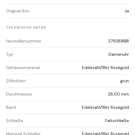
Original Box
Ja
TECHNISCHE DATEN
Herstellernummer
279381RBR
Typ
Damenuhr
Gehäusematerial
Edelstahl/18kt Roségold
Zifferblatt
grün
Durchmesser
28,00 mm
Band
Edelstahl/18kt Roségold
Schließe
Faltschließe
Material Schließe
Edelstahl/18kt Roségold